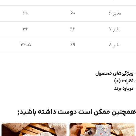
سایز 6
60
32
سایز 7
64
34
سایز 8
69
35.5
ویژگی‌های محصول
نظرات (0)
درباره برند
همچنین ممکن است دوست داشته باشید;