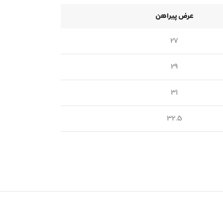
عرض پیراهن
27
29
31
32.5