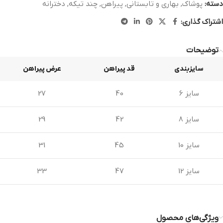
دسته:
پوشاک
,
بهاری و تابستانی
,
پیراهن
,
چند تیکه
,
دخترانه
اشتراک گذاری:
توضیحات
سایزبندی
قد پیراهن
عرض پیراهن
سایز 6
40
27
سایز 8
42
29
سایز 10
45
31
سایز 12
47
33
ویژگی‌های محصول