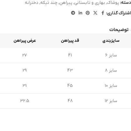
دسته:
پوشاک
,
بهاری و تابستانی
,
پیراهن
,
چند تیکه
,
دخترانه
اشتراک گذاری:
توضیحات
سایزبندی
قد پیراهن
عرض پیراهن
سایز 6
41
27
سایز 8
43
29
سایز 10
45
31
سایز 12
48
32.5