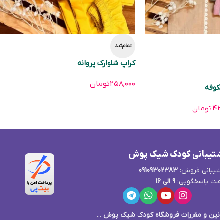
تمام‌شد
کراپ شلوارک پروانه
۲۵۸,۰۰۰
تومان
کوفه
۴۲
تومان
تیبانی کودک شیک پوش
یبانی فروش:
09109302383
ت پاسخگویی:
9 الی 16
نین و مقررات فروشگاه کودک شیک پوش
...