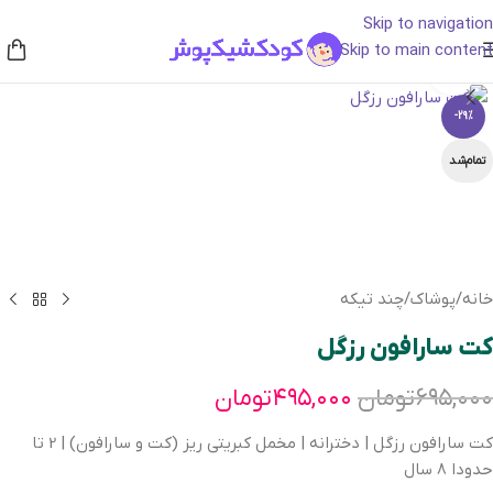
Skip to navigation
Skip to main content
بزرگنمایی تصویر
-29%
تمام‌شد
خانه
/
پوشاک
/
چند تیکه
کت سارافون رزگل
۶۹۵,۰۰۰
تومان
۴۹۵,۰۰۰
تومان
کت سارافون رزگل | دخترانه | مخمل کبریتی ریز (کت و سارافون) | 2 تا
حدودا 8 سال