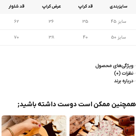
سایزبندی
قد کراپ
عرض کراپ
قد شلوار
سایز 45
35
36
62
سایز 50
40
38
70
ویژگی‌های محصول
نظرات (0)
درباره برند
همچنین ممکن است دوست داشته باشید;