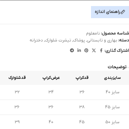
راهنمای اندازه
شناسه محصول:
نامعلوم
دسته:
بهاری و تابستانی
,
پوشاک
,
تیشرت شلوارک
,
دخترانه
اشتراک گذاری:
توضیحات
سایزبندی
قدکراپ
عرض‌کراپ
قدشلوارک
سایز 40
36
34
32
سایز 45
38
36
36
سایز 50
45
40
39