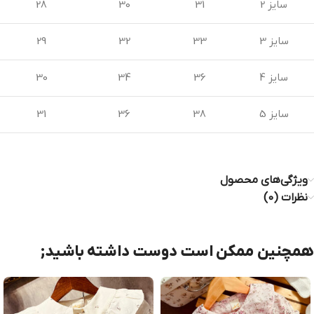
سایز 2
31
30
28
سایز 3
33
32
29
سایز 4
36
34
30
سایز 5
38
36
31
ویژگی‌های محصول
نظرات (0)
همچنین ممکن است دوست داشته باشید;