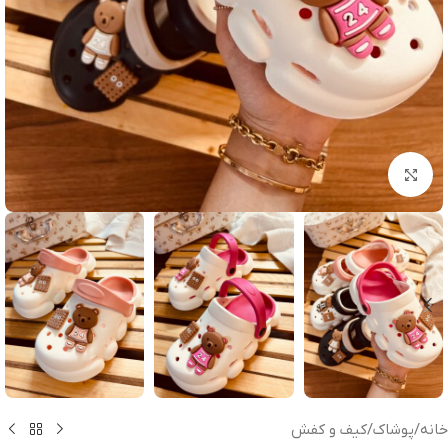
بزرگنمایی تصویر
خانه
/
پوشاک
/
کیف و کفش